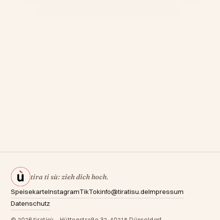
Hüttenstraße 32
40215 Düsseldorf
Karte laden
Mit dem Laden der
Karte werden Daten
an Google
übertragen. Mehr in
der
Datenschutzerklärung
.
tira ti sù:
zieh dich hoch.
Speisekarte
Instagram
TikTok
info@tiratisu.de
Impressum
Datenschutz
© 2026 tiratisù · Hüttenstraße 32, 40215 Düsseldorf