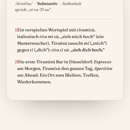
/tirati'su/ ·
Substantiv
· Italienisch
sprich: „ti-ra-TI-su“
Ein verspieltes Wortspiel mit
tiramisù
,
1
italienisch
tira mi sù
, „zieh mich hoch“ (ein
Muntermacher). Tiratisù tauscht
mi
(„mich“)
gegen
ti
(„dich“):
tira ti sù
:
„zieh dich hoch.“
Die erste Tiramisù Bar in Düsseldorf:
Espresso
2
am Morgen,
Tiramisù
den ganzen Tag,
Aperitivo
am Abend. Ein Ort zum Bleiben, Treffen,
Wiederkommen.